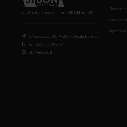
Klantense
wij zijn een gecertificeerd SIBON bedrijf..
Aanlever s
Algemene
Textielstraat 43, 7483 PC Haaksbergen
Tel: 053 - 57 290 99
info@moire.nl