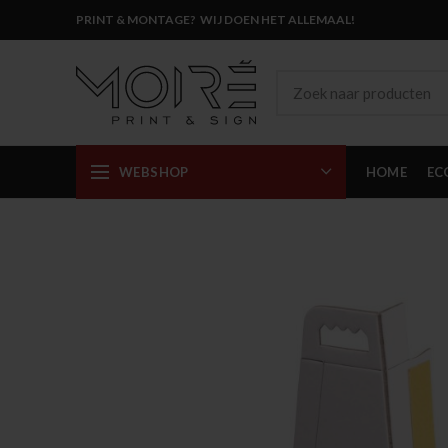
PRINT & MONTAGE? WIJ DOEN HET ALLEMAAL!
WEBSHOP
HOME
EC