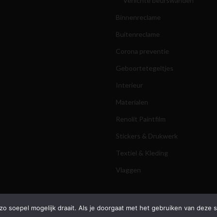
Verlichte beurswanden
Binnenreclame
Buitenreclame
Corona preventie
Geboortetegeltjes
Interieur
Materialen
Renolit Paintfilm
Stickers & Drukwerk
Textiel & Kleding
Vlaggen
o soepel mogelijk draait. Als je doorgaat met het gebruiken van deze s