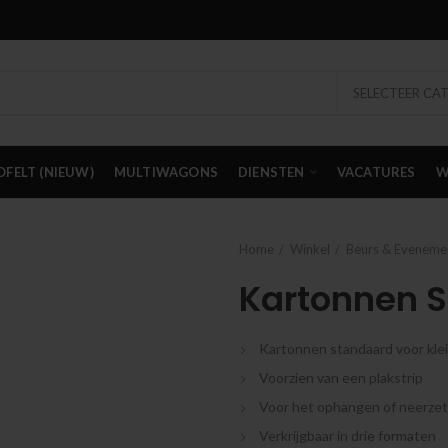
SELECTEER CA
OFELT (NIEUW)
MULTIWAGONS
DIENSTEN
VACATURES
W
Home
Winkel
Beurs & Eveneme
Kartonnen 
Kartonnen standaard voor kle
Voorzien van een plakstrip
Voor het ophangen of neerzet
Verkrijgbaar in drie formaten