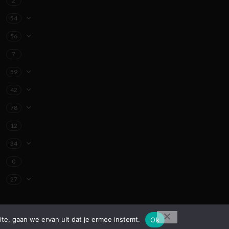
2
54
56
7
59
42
78
12
34
0
27
ite, gaan we ervan uit dat je ermee instemt.
Ok