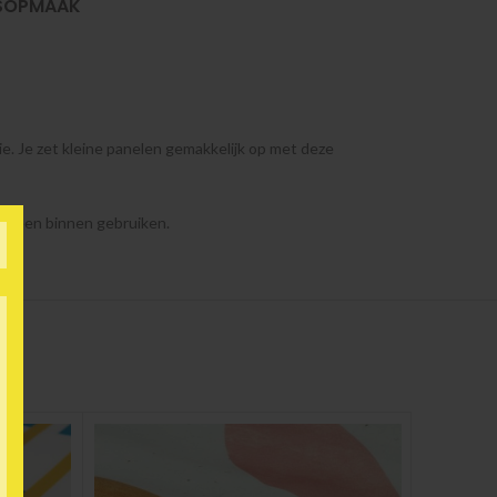
SOPMAAK
ie. Je zet kleine panelen gemakkelijk op met deze
 alleen binnen gebruiken.