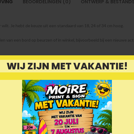
JVING
BEOORDELINGEN (0)
ONTWERP & BESTAND
wilt. Je hebt de keuze uit een standaard van 18, 24 of 34 cm hoog.
en van een bord op beurzen of in winkel, bijvoorbeeld bij een nieuwe act
aarden voorzien van handige plakstrip. Je kunt een kartonnen standaard
WIJ ZIJN MET VAKANTIE!