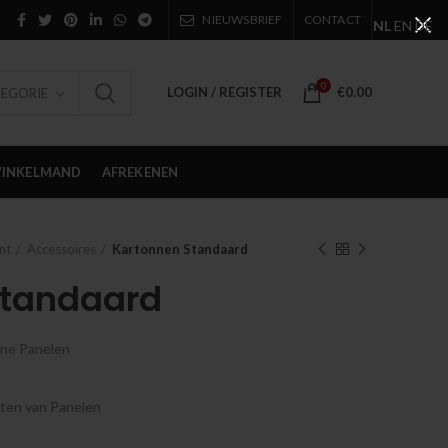
NIEUWSBRIEF
CONTACT
NL
EN
DE
0
LOGIN / REGISTER
€
0.00
TEGORIE
INKELMAND
AFREKENEN
nt
Accessoires
Kartonnen Standaard
Standaard
ine Panelen
ten van Panelen