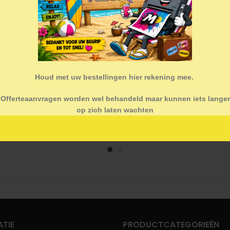
Houd met uw bestellingen hier rekening mee.
Offerteaanvragen worden wel behandeld maar kunnen iets langer
op zich laten wachten
Verkiezingsbord
3M™ IJ20 – transpara
TIE
PRODUCTCATEGORIEËN