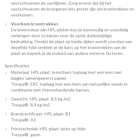
vastschroeven als vastlijmen. Zorg ervoor dat bij het
vastschroeven de boorgaten iets groter zijn om kromtrekken te
voorkomen.
Voorkom kromtrekke
n
De levensduur van HPL-platen kun je eenvoudig en voordelig
verlengen door te kiezen voor de optie dubbelzijdige
bedrukking. Omdat de plaat op beide zijden wordt voorzien van
dezelfde folie verklein je de kans op het kromtrekken van de
plaat en beperk je de invloed van andere externe factoren.
Specificaties
Materiaal: HPL-plaat: kunsthars toplaag met een kern van
laagjes samengeperst papier.
Trespa®: EBC toplaag met een kern van natuurlijke vezels in
combinatie met thermohardende harsen.
Gewicht: HPL-plaat: 8,5 kg./m2
Trespa®: 8,4 kg./m2
Brandcertificaat: HPL-plaat: B1
Trespa®: A1
Printtechniek: HPL-plaat: latex op folie
Trespa®: geen