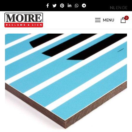
NL
EN
DE
0
MENU