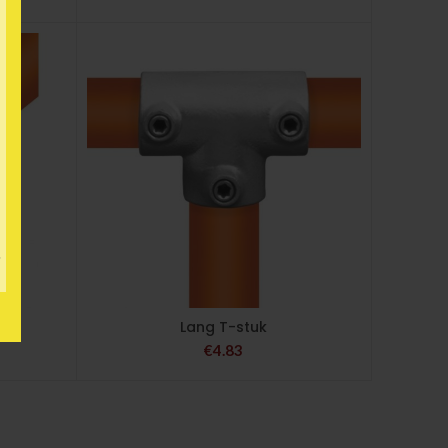
n
Lang T-stuk
€
4.83