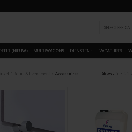
SELECTEER CA
OFELT (NIEUW)
MULTIWAGONS
DIENSTEN
VACATURES
W
Show
9
24
inkel
Beurs & Evenement
Accessoires