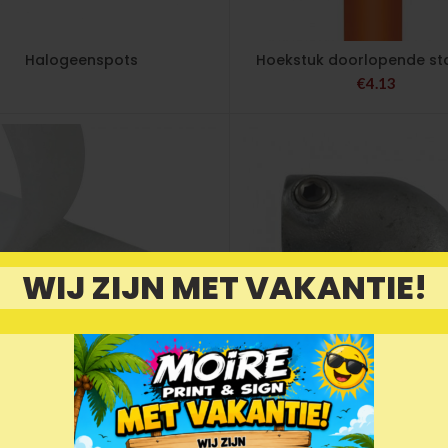
Halogeenspots
Hoekstuk doorlopende st
€
4.13
WIJ ZIJN MET VAKANTIE!
Klittenband
Kniestuk
€
2.99