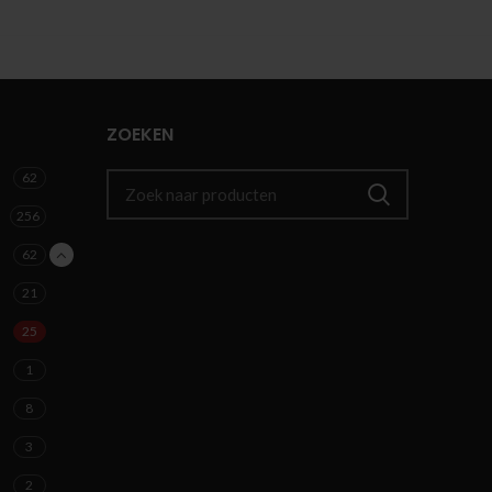
ZOEKEN
62
256
62
21
25
1
8
3
2