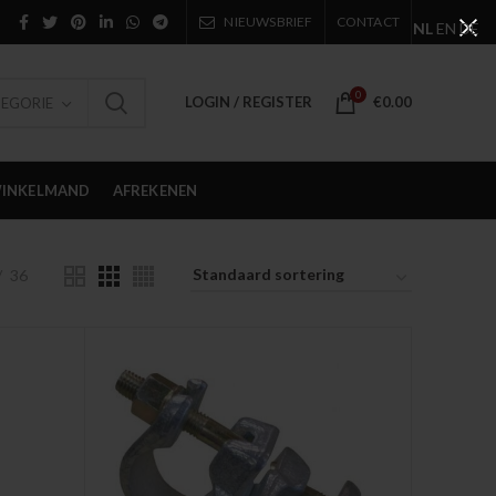
NIEUWSBRIEF
CONTACT
NL
EN
DE
0
LOGIN / REGISTER
€
0.00
TEGORIE
INKELMAND
AFREKENEN
36