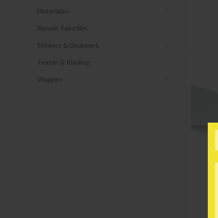
Materialen
Renolit Paintfilm
Stickers & Drukwerk
Textiel & Kleding
Vlaggen