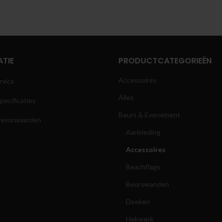
TIE
PRODUCTCATEGORIEËN
Accessoires
rvice
Alles
pecificaties
Beurs & Evenement
 voorwaarden
Aankleding
Accessoires
Beachflags
Beurswanden
Doeken
Hekwerk