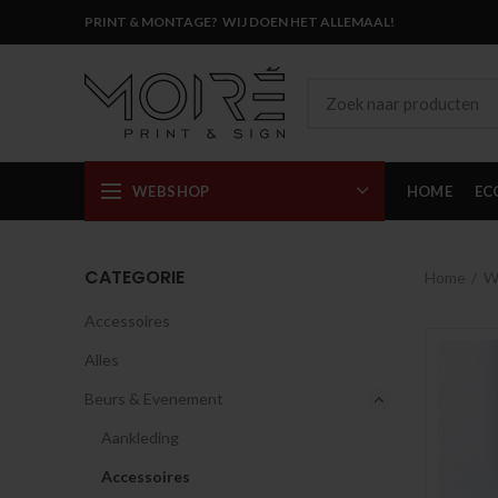
PRINT & MONTAGE? WIJ DOEN HET ALLEMAAL!
WEBSHOP
HOME
EC
CATEGORIE
Home
W
Accessoires
Alles
Beurs & Evenement
Aankleding
Accessoires