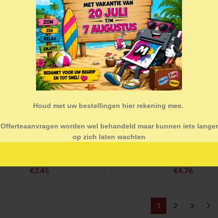
Houd met uw bestellingen hier rekening mee.
Offerteaanvragen worden wel behandeld maar kunnen iets langer
op zich laten wachten
Kort T-stuk
Kruisstuk 90 grade
€
2.45
€
4.76
1
2
3