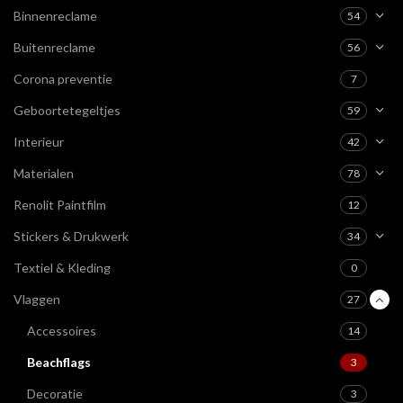
Binnenreclame
54
Buitenreclame
56
Corona preventie
7
Geboortetegeltjes
59
Interieur
42
Materialen
78
Renolit Paintfilm
12
Stickers & Drukwerk
34
Textiel & Kleding
0
Vlaggen
27
Accessoires
14
Beachflags
3
Decoratie
3