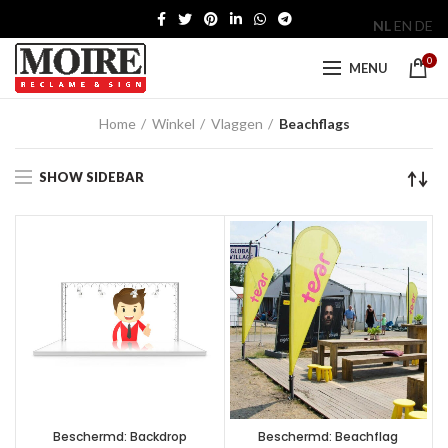
NL
EN
DE
0
MENU
Home
Winkel
Vlaggen
Beachflags
SHOW SIDEBAR
Beschermd: Backdrop
Beschermd: Beachflag