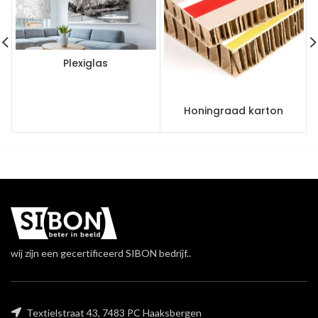
Plexiglas
Honingraad karton
wij zijn een gecertificeerd SIBON bedrijf..
Textielstraat 43, 7483 PC Haaksbergen