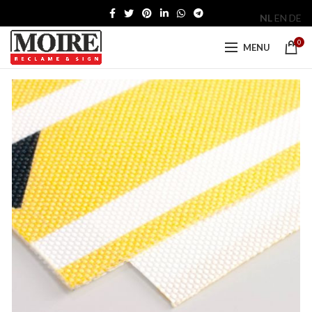
NL
EN
DE
0
MENU