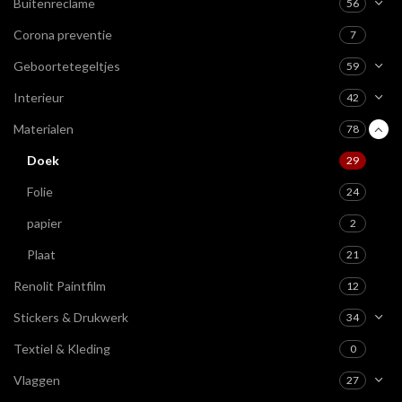
Buitenreclame
56
Corona preventie
7
Geboortetegeltjes
59
Interieur
42
Materialen
78
Doek
29
Folie
24
papier
2
Plaat
21
Renolit Paintfilm
12
Stickers & Drukwerk
34
Textiel & Kleding
0
Vlaggen
27