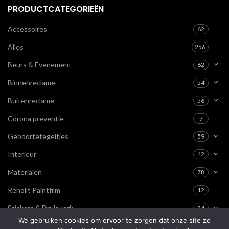
PRODUCTCATEGORIEËN
Accessoires
62
Alles
256
Beurs & Evenement
62
Binnenreclame
54
Buitenreclame
56
Corona preventie
7
Geboortetegeltjes
59
Interieur
42
Materialen
78
Renolit Paintfilm
12
Stickers & Drukwerk
34
We gebruiken cookies om ervoor te zorgen dat onze site zo
Textiel & Kleding
0