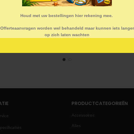
Houd met uw bestellingen hier rekening mee.
Offerteaanvragen worden wel behandeld maar kunnen iets langer
op zich laten wachten
LED Beurswand
Onderzetters
TIE
PRODUCTCATEGORIEËN
Accessoires
rvice
Alles
pecificaties