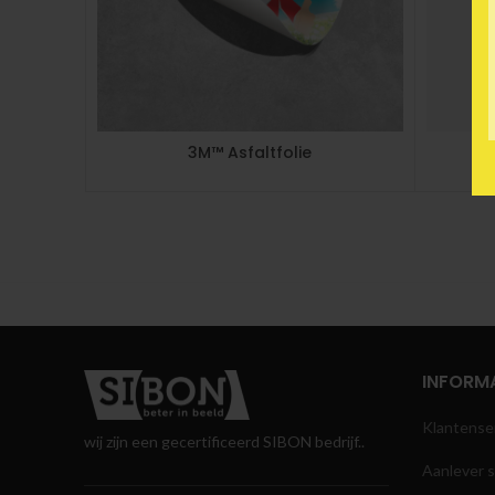
3M™ Asfaltfolie
INFORMA
Klantense
wij zijn een gecertificeerd SIBON bedrijf..
Aanlever s