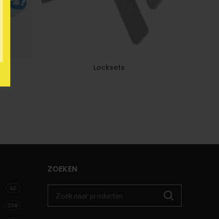
Locksets
ZOEKEN
62
256