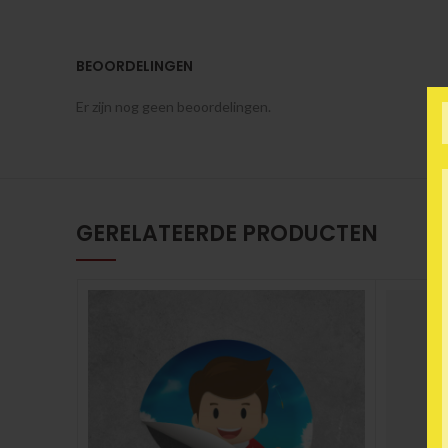
BEOORDELINGEN
Er zijn nog geen beoordelingen.
GERELATEERDE PRODUCTEN