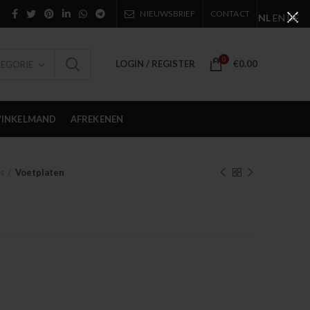
NIEUWSBRIEF
CONTACT
NL
EN
DE
0
LOGIN / REGISTER
€
0.00
TEGORIE
INKELMAND
AFREKENEN
s
Voetplaten