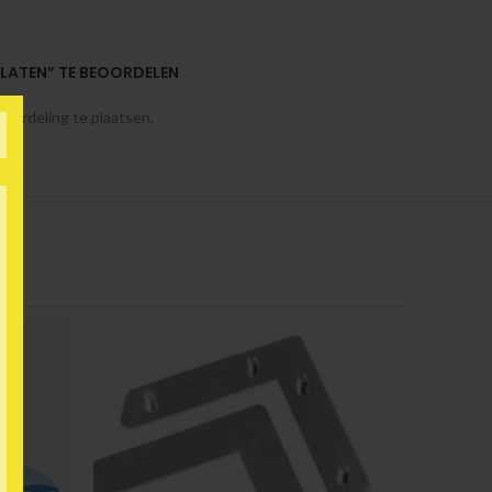
PLATEN” TE BEOORDELEN
oordeling te plaatsen.