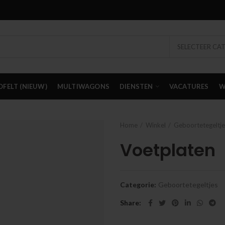
SELECTEER CA
OFELT (NIEUW)
MULTIWAGONS
DIENSTEN
VACATURES
W
Home
Winkel
Geboortetegeltje
Voetplaten
Categorie:
Geboortetegeltjes
Share