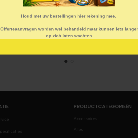
Houd met uw bestellingen hier rekening mee.
Offerteaanvragen worden wel behandeld maar kunnen iets langer
op zich laten wachten
Locksets
3M™ Asfaltfolie
TIE
PRODUCTCATEGORIEËN
Accessoires
rvice
Alles
pecificaties