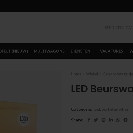
SELECTEER CA
OFELT (NIEUW)
MULTIWAGONS
DIENSTEN
VACATURES
W
Home
Winkel
Geboortetegeltje
LED Beursw
Categorie:
Geboortetegeltjes
Share