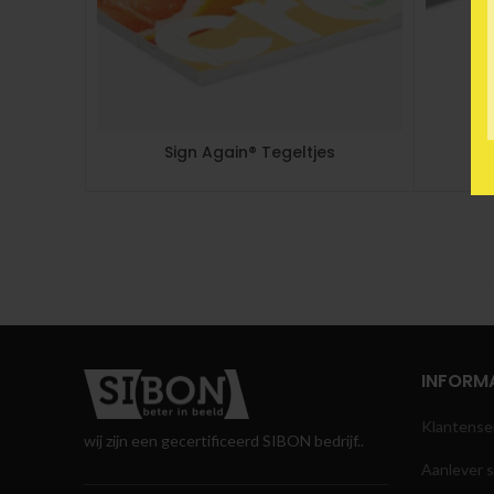
Sign Again® Tegeltjes
INFORMA
Klantense
wij zijn een gecertificeerd SIBON bedrijf..
Aanlever s