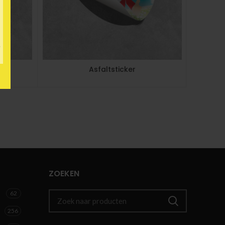
Asfaltsticker
ZOEKEN
62
256