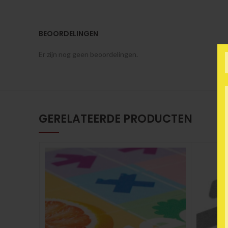
BEOORDELINGEN
Er zijn nog geen beoordelingen.
GERELATEERDE PRODUCTEN