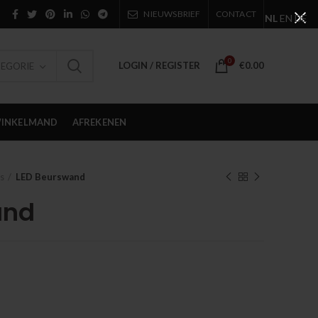
NIEUWSBRIEF
CONTACT
NL
EN
DE
0
LOGIN / REGISTER
€
0.00
TEGORIE
INKELMAND
AFREKENEN
s
LED Beurswand
and