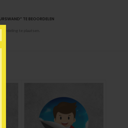
BEURSWAND” TE BEOORDELEN
oordeling te plaatsen.