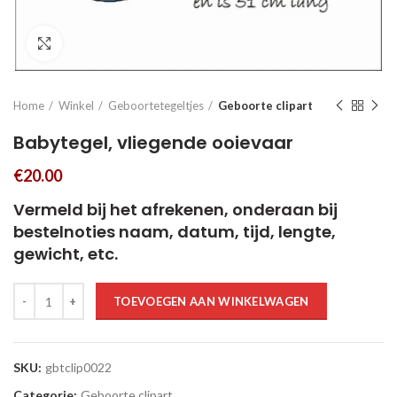
Click to enlarge
Home
Winkel
Geboortetegeltjes
Geboorte clipart
Babytegel, vliegende ooievaar
€
20.00
Vermeld bij het afrekenen, onderaan bij
bestelnoties naam, datum, tijd, lengte,
gewicht, etc.
Babytegel, vliegende ooievaar aantal
TOEVOEGEN AAN WINKELWAGEN
SKU:
gbtclip0022
Categorie:
Geboorte clipart