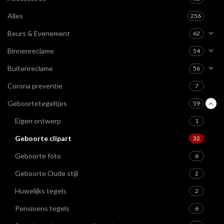
Alles
256
Beurs & Evenement
62
Binnenreclame
54
Buitenreclame
56
Corona preventie
7
Geboortetegeltjes
59
Eigen ontwerp
1
Geboorte clipart
32
Geboorte foto
6
Geboorte Oude stijl
2
Huwelijks tegels
2
Pensioens tegels
6