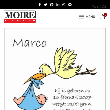
NL
EN
DE
0
MENU