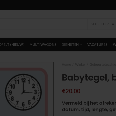
SELECTEER CA
OFELT (NIEUW)
MULTIWAGONS
DIENSTEN
VACATURES
W
Home
Winkel
Geboortetegeltje
Babytegel, 
€
20.00
Vermeld bij het afreke
datum, tijd, lengte, ge