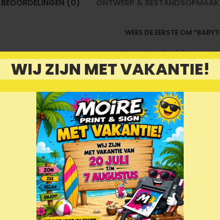
BEOORDELINGEN (0)
ONTWERP & BESTANDSOPMAAK
WEES DE EERSTE OM “BABYT
Je moet
ingelogd zijn
om een be
WIJ ZIJN MET VAKANTIE!