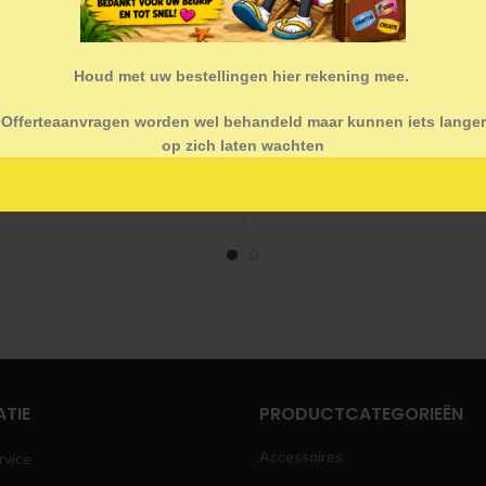
Houd met uw bestellingen hier rekening mee.
Offerteaanvragen worden wel behandeld maar kunnen iets langer
op zich laten wachten
Babytegel, clown
Babytegel, baby met hartv
€
20.00
€
20.00
TIE
PRODUCTCATEGORIEËN
Accessoires
rvice