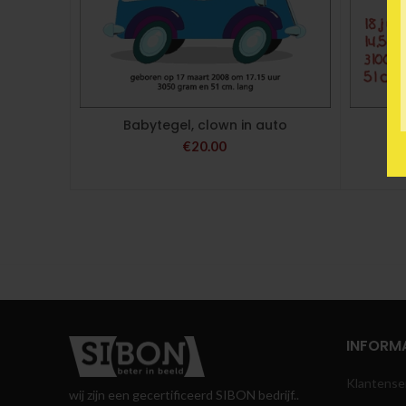
Babytegel, clown in auto
€
20.00
INFORMA
Klantense
wij zijn een gecertificeerd SIBON bedrijf..