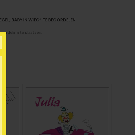
EGEL, BABY IN WIEG” TE BEOORDELEN
oordeling te plaatsen.