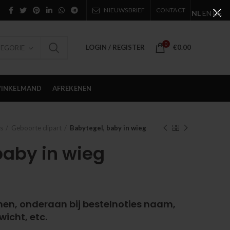
NIEUWSBRIEF
CONTACT
NL
EN
DE
0
LOGIN / REGISTER
€
0.00
TEGORIE
INKELMAND
AFREKENEN
s
Geboorte clipart
Babytegel, baby in wieg
baby in wieg
nen, onderaan bij bestelnoties naam,
wicht, etc.