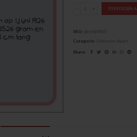
Babytegel, baby in wieg aantal
TOEVOEGEN 
SKU:
gbtclip0007
Categorie:
Geboorte clipart
Share