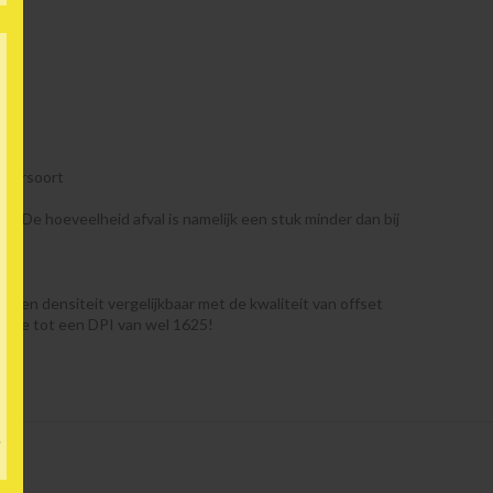
apiersoort
et. De hoeveelheid afval is namelijk een stuk minder dan bij
r en densiteit vergelijkbaar met de kwaliteit van offset
nt je tot een DPI van wel 1625!