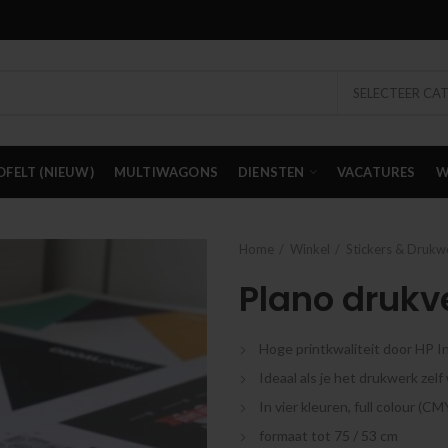
SELECTEER CA
OFELT (NIEUW)
MULTIWAGONS
DIENSTEN
VACATURES
W
Home
Winkel
Stickers & Drukw
Plano drukv
Hoge printkwaliteit door HP 
Ideaal als je het drukwerk zelf
In vier kleuren, full colour (C
formaat tot 75 / 53 cm