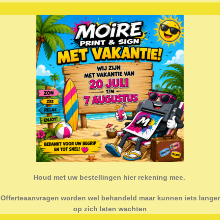
invloed hebben op de print, al is dat natuurlijk ook de charme van deze p
igitaal drukken ook op een andere manier bij aan het welzijn van de plane
en
aard. De speciaal ontwikkelde elektro-inkten zijn op het gebied van kleu
kleurbereik groter. We gebruiken CMYK plus dekwit. Op de HP Indigo pri
Houd met uw bestellingen hier rekening mee.
Offerteaanvragen worden wel behandeld maar kunnen iets langer
op zich laten wachten