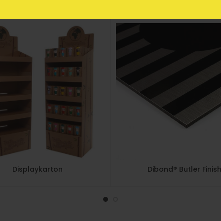
Displaykarton
Dibond® Butler Finis