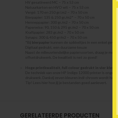
HV gesatineerd MC – 75 x 53 cm
Natuurkarton en HVO wit – 75 x 53 cm
Vergé: 170 en 250 gr/.m2 – 70 x 50 cm
Bierpapier: 135 & 250 gr./m2* – 70 x 50 cm
Henneppapier: 300 gr./m2 – 70 x 50 cm
Paperwise: 90, 150 & 295 gr./m2 – 70 x 50 cm
Kraftpapier: 283 gr./m2 – 70 x 50 cm
Synaps: 300 & 450 gr/m2 – 70 x 50 cm
*Bij
bierpapier
kunnen de spikkeltjes in een enkel geval 
Digitaal gedrukt, een duurzame keuze
Naast de milieuvriendelijke papiersoorten, draag je met d
offsetdrukwerk. De kwaliteit is net zo goed!
Hoge printkwaliteit, full colour gedrukt in vier kleur
De techniek van onze HP Indigo 12000 printer is ongeëven
drukwerk. Dankzij zeven kleuren indi-chroom wordt het 
Tip! Lees hier hoe jij je bestanden goed aanlevert.
GERELATEERDE PRODUCTEN