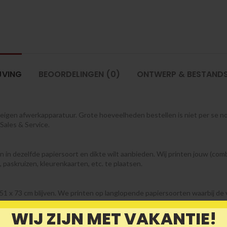
JVING
BEOORDELINGEN (0)
ONTWERP & BESTAND
t eigen afwerkapparatuur. Grote hoeveelheden bestellen is niet per se no
Sales & Service.
n in dezelfde papiersoort en dikte wilt aanbieden. Wij printen jouw (combi
, paskruizen, kleurenkaarten, etc. te plaatsen.
51 x 73 cm blijven. We printen op langlopende papiersoorten waarbij de vez
WIJ ZIJN MET VAKANTIE!