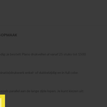
SOPMAAK
dig: je bestelt Plano drukvellen al vanaf 25 stuks tot 1500
natie)drukwerk enkel- of dubbelzijdig en in full color.
els parallel aan de lange zijde lopen. Je kunt kiezen uit: