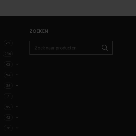
ZOEKEN
62
256
62
54
56
7
59
42
78