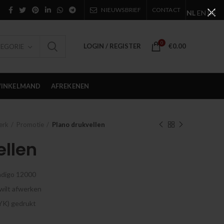
NIEUWSBRIEF
CONTACT
NL
EN
DE
0
LOGIN / REGISTER
€
0.00
TEGORIE
INKELMAND
AFREKENEN
erk
Promotie
Plano drukvellen
ellen
Indigo 12000
 wilt afwerken
MYK) gedrukt