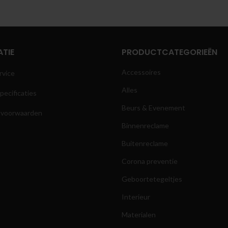
TIE
PRODUCTCATEGORIEËN
Accessoires
rvice
Alles
pecificaties
Beurs & Evenement
 voorwaarden
Binnenreclame
Buitenreclame
Corona preventie
Geboortetegeltjes
Interieur
Materialen