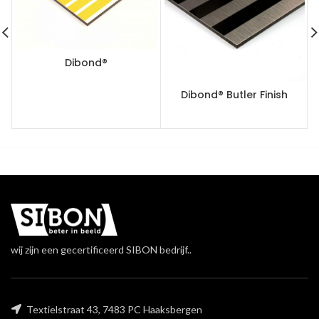
Dibond®
Dibond® Butler Finish
wij zijn een gecertificeerd SIBON bedrijf..
Textielstraat 43, 7483 PC Haaksbergen