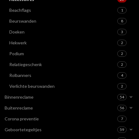
Beachflags
1
Beurswanden
8
Doeken
3
Hekwerk
2
Podium
2
Relatiegeschenk
2
Rolbanners
4
Verlichte beurswanden
2
Binnenreclame
54
Buitenreclame
56
Corona preventie
7
Geboortetegeltjes
59