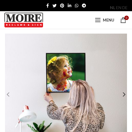
NL
EN
DE
0
MENU