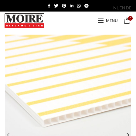
NL
EN
DE
0
MENU