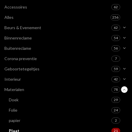
Accessoires
62
Alles
256
Beurs & Evenement
62
Binnenreclame
54
Buitenreclame
56
Corona preventie
7
Geboortetegeltjes
59
Interieur
42
Materialen
78
Doek
29
Folie
24
papier
2
Plaat
21