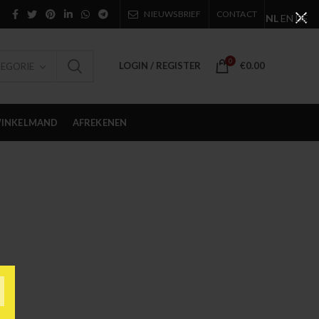
NIEUWSBRIEF
CONTACT
NL
EN
DE
0
LOGIN / REGISTER
€
0.00
TEGORIE
INKELMAND
AFREKENEN