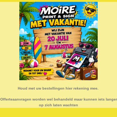
TIE
PRODUCTCATEGORIEËN
Accessoires
rvice
Alles
pecificaties
Beurs & Evenement
 voorwaarden
Binnenreclame
Buitenreclame
Corona preventie
Geboortetegeltjes
Houd met uw bestellingen hier rekening mee.
Interieur
Materialen
Offerteaanvragen worden wel behandeld maar kunnen iets langer
op zich laten wachten
Renolit Paintfilm
Stickers & Drukwerk