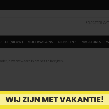
SELECTEER CA
OFELT (NIEUW)
MULTIWAGONS
DIENSTEN
VACATURES
W
der je wachtwoord in om het te bekijken.
WIJ ZIJN MET VAKANTIE!