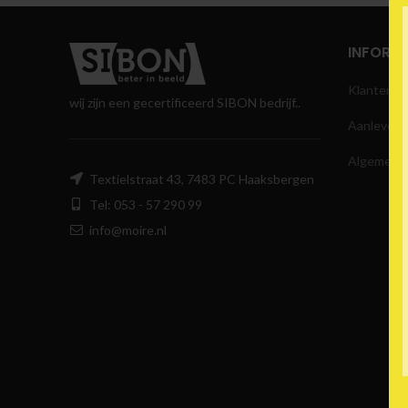
INFORMA
Klantense
wij zijn een gecertificeerd SIBON bedrijf..
Aanlever s
Algemene
Textielstraat 43, 7483 PC Haaksbergen
Tel: 053 - 57 290 99
info@moire.nl