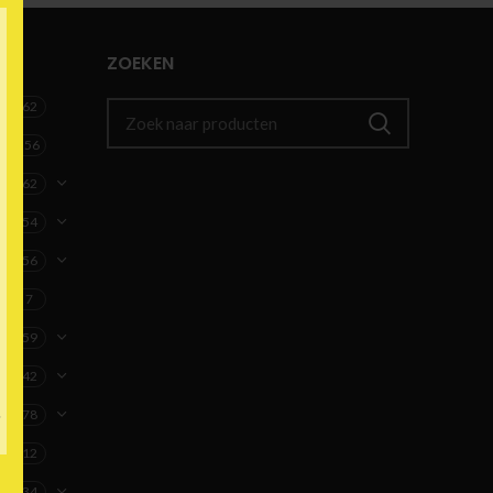
ZOEKEN
62
256
62
54
56
7
59
42
78
12
34