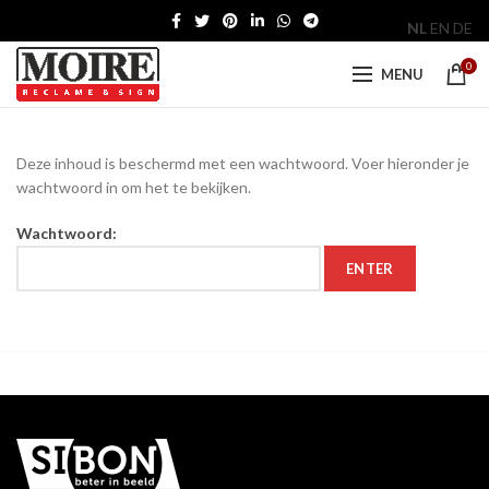
NL
EN
DE
0
MENU
Deze inhoud is beschermd met een wachtwoord. Voer hieronder je
wachtwoord in om het te bekijken.
Wachtwoord: