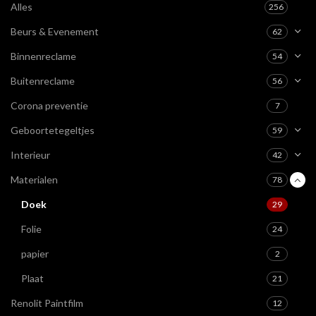
Alles
256
Beurs & Evenement
62
Binnenreclame
54
Buitenreclame
56
Corona preventie
7
Geboortetegeltjes
59
Interieur
42
Materialen
78
Doek
29
Folie
24
papier
2
Plaat
21
Renolit Paintfilm
12