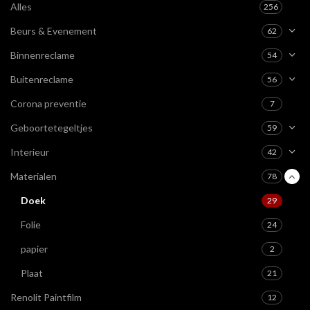
Alles
256
Beurs & Evenement
62
Binnenreclame
54
Buitenreclame
56
Corona preventie
7
Geboortetegeltjes
59
Interieur
42
Materialen
78
Doek
29
Folie
24
papier
2
Plaat
21
Renolit Paintfilm
12