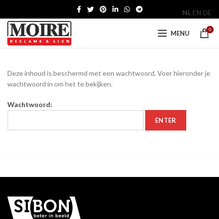
NL
EN
DE
0
MENU
Deze inhoud is beschermd met een wachtwoord. Voer hieronder je
wachtwoord in om het te bekijken.
Wachtwoord: