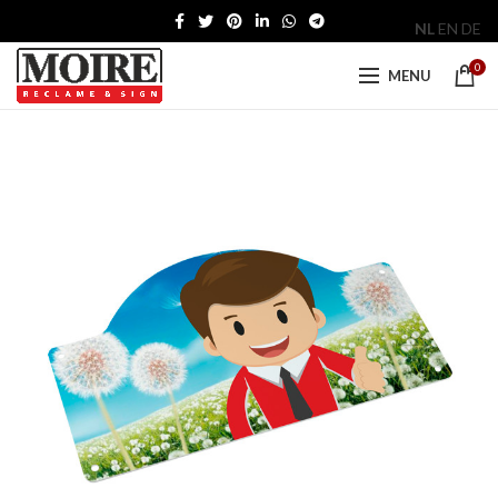
NL
EN
DE
0
MENU