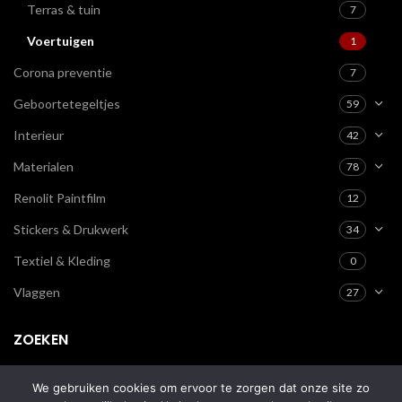
Terras & tuin
7
Voertuigen
1
Corona preventie
7
Geboortetegeltjes
59
Interieur
42
Materialen
78
Renolit Paintfilm
12
Stickers & Drukwerk
34
Textiel & Kleding
0
Vlaggen
27
ZOEKEN
We gebruiken cookies om ervoor te zorgen dat onze site zo