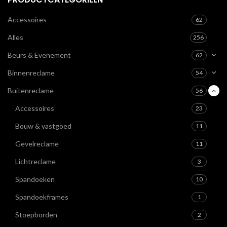
Accessoires
62
Alles
256
Beurs & Evenement
62
Binnenreclame
54
Buitenreclame
56
Accessoires
23
Bouw & vastgoed
11
Gevelreclame
11
Lichtreclame
3
Spandoeken
10
Spandoekframes
1
Stoepborden
2