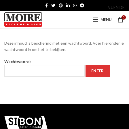
NL
EN
DE
0
MENU
Deze inhoud is beschermd met een wachtwoord. Voer hieronder je
wachtwoord in om het te bekijken.
Wachtwoord: