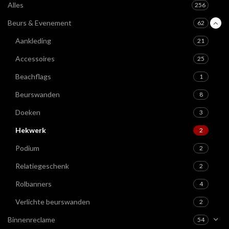
Alles
256
Beurs & Evenement
62
Aankleding
21
Accessoires
25
Beachflags
1
Beurswanden
8
Doeken
3
Hekwerk
2
Podium
2
Relatiegeschenk
2
Rolbanners
4
Verlichte beurswanden
2
Binnenreclame
54