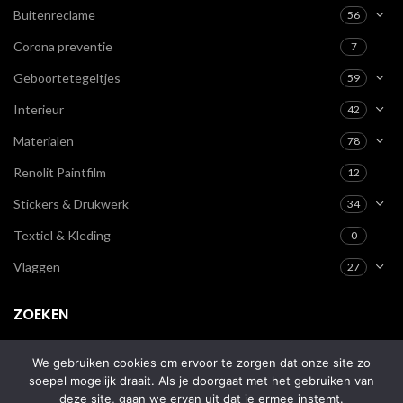
Buitenreclame
56
Corona preventie
7
Geboortetegeltjes
59
Interieur
42
Materialen
78
Renolit Paintfilm
12
Stickers & Drukwerk
34
Textiel & Kleding
0
Vlaggen
27
ZOEKEN
We gebruiken cookies om ervoor te zorgen dat onze site zo
soepel mogelijk draait. Als je doorgaat met het gebruiken van
deze site, gaan we ervan uit dat je ermee instemt.