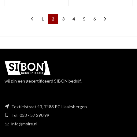
1
2
3
4
5
6
wij zijn een gecertificeerd SIBON bedrijf..
Textielstraat 43, 7483 PC Haaksbergen
Tel: 053 - 57 290 99
info@moire.nl