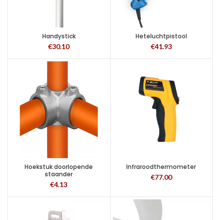
Handystick
Heteluchtpistool
€
30.10
€
41.93
Hoekstuk doorlopende
Infraroodthermometer
staander
€
77.00
€
4.13