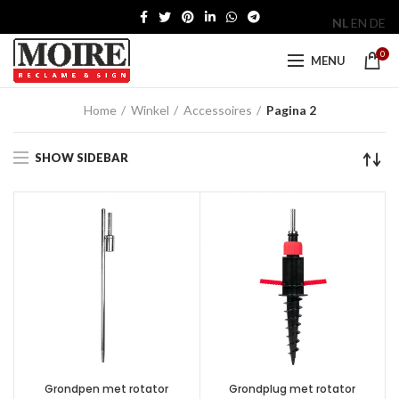
NL
EN
DE
0
MENU
Home
Winkel
Accessoires
Pagina 2
SHOW SIDEBAR
Grondpen met rotator
Grondplug met rotator