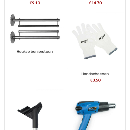
€
9.10
€
14.70
Haakse baniersteun
Handschoenen
€
3.50