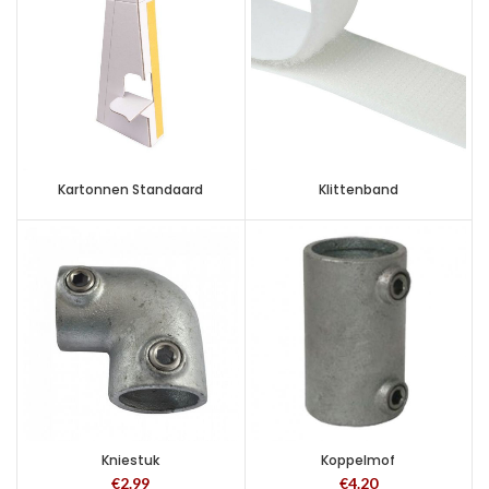
Kartonnen Standaard
Klittenband
Kniestuk
Koppelmof
€
2.99
€
4.20