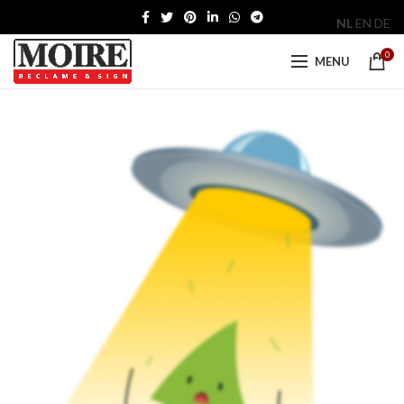
NL
EN
DE
0
MENU