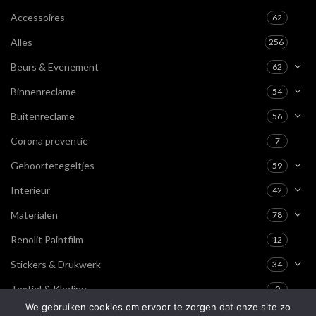
Accessoires
62
Alles
256
Beurs & Evenement
62
Binnenreclame
54
Buitenreclame
56
Corona preventie
7
Geboortetegeltjes
59
Interieur
42
Materialen
78
Renolit Paintfilm
12
Stickers & Drukwerk
34
Textiel & Kleding
0
We gebruiken cookies om ervoor te zorgen dat onze site zo
Vlaggen
27